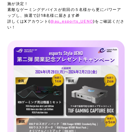
施が決定！
素敵なゲーミングデバイスが前回の５名様から更にパワーア
ップし、抽選で計18名様に届きます🎁
詳しくはXアカウント(
@au_esports_UENO
)をご確認くださ
い！