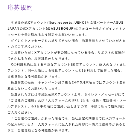
応募規約
・本施設公式Xアカウント(@au_esports_UENO)と協賛パートナーASUS
JAPAN公式Xアカウント(@ASUSROGJP)のフォローを外さずダイレクトメ
ッセージを受け取れるよう設定をお願いいたします。
・ダイレクトメッセージをお送りできない場合、当選無効とさせていただきま
すのでご了承ください。
・ご応募いただくXアカウントが非公開になっている場合、リポストの確認が
できかねるため、応募対象外となります。
・Xの利用規約に反する不正なアカウント(架空アカウント、他人のなりすまし
アカウント、同一人物による複数アカウントなど)を利用して応募した場合、
当選無効となる可能性があります。
・抽選作業のため、キャンペーン終了後も24年3月末頃まではアカウント名を
変更しないようお願いいたします。
・当選された方には本施設公式Xアカウントより、ダイレクトメッセージにて
「ご当選のご連絡」及び「入力フォームのURL（氏名・住所・電話番号・メー
ルアドレス）」を2月中旬頃にご連絡いたしますので、手順に沿って期限内に
ご入力ください。
・「ご当選のご連絡」があった場合でも、当社所定の期限までに入力フォーム
の記入がないとき、入力フォームに記入された内容に不備又は虚偽等があると
きは、当選無効となる可能性があります。