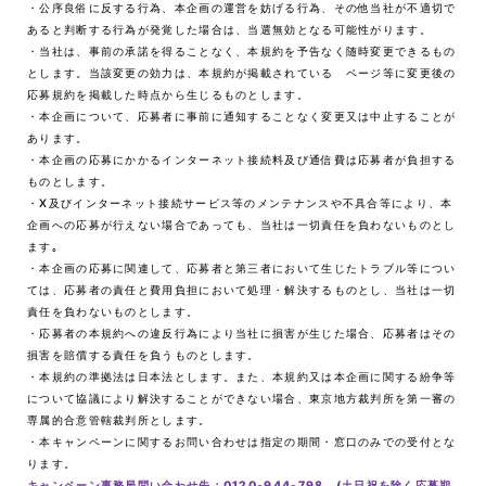
・公序良俗に反する行為、本企画の運営を妨げる行為、その他当社が不適切で
あると判断する行為が発覚した場合は、当選無効となる可能性がります。
・当社は、事前の承諾を得ることなく、本規約を予告なく随時変更できるもの
とします。当該変更の効力は、本規約が掲載されている ページ等に変更後の
応募規約を掲載した時点から生じるものとします。
・本企画について、応募者に事前に通知することなく変更又は中止することが
あります。
・本企画の応募にかかるインターネット接続料及び通信費は応募者が負担する
ものとします。
・X及びインターネット接続サービス等のメンテナンスや不具合等により、本
企画への応募が行えない場合であっても、当社は一切責任を負わないものとし
ます｡
・本企画の応募に関連して、応募者と第三者において生じたトラブル等につい
ては、応募者の責任と費用負担において処理・解決するものとし、当社は一切
責任を負わないものとします。
・応募者の本規約への違反行為により当社に損害が生じた場合、応募者はその
損害を賠償する責任を負うものとします。
・本規約の準拠法は日本法とします。また、本規約又は本企画に関する紛争等
について協議により解決することができない場合、東京地方裁判所を第一審の
専属的合意管轄裁判所とします。
・本キャンペーンに関するお問い合わせは指定の期間・窓口のみでの受付とな
ります。
キャンペーン事務局問い合わせ先：0120-944-798 (土日祝を除く応募期