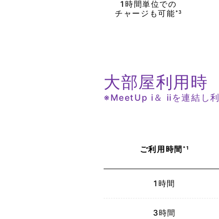
1時間単位
での
チャージも
可能
*3
大部屋利用時
※MeetUp i＆ iiを連結
ご利用
時間
*1
1時間
3時間