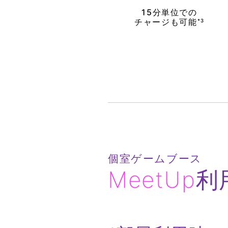
15分単位
での
チャージも
可能
*3
個室ゲームブース
MeetUp
利