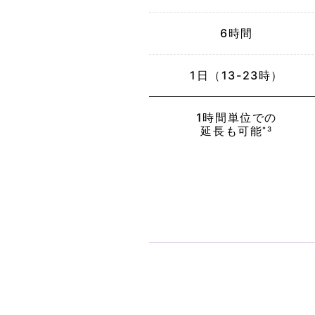
6時間
1日
（13-23時）
1時間単位
での
延長も
可能
*3